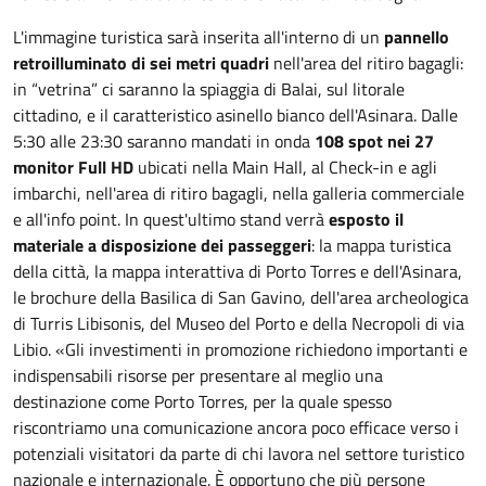
L'immagine turistica sarà inserita all'interno di un
pannello
retroilluminato di sei metri quadri
nell'area del ritiro bagagli:
in “vetrina” ci saranno la spiaggia di Balai, sul litorale
cittadino, e il caratteristico asinello bianco dell'Asinara. Dalle
5:30 alle 23:30 saranno mandati in onda
108 spot nei 27
monitor Full HD
ubicati nella Main Hall, al Check-in e agli
imbarchi, nell'area di ritiro bagagli, nella galleria commerciale
e all'info point. In quest'ultimo stand verrà
esposto il
materiale a disposizione dei passeggeri
: la mappa turistica
della città, la mappa interattiva di Porto Torres e dell'Asinara,
le brochure della Basilica di San Gavino, dell'area archeologica
di Turris Libisonis, del Museo del Porto e della Necropoli di via
Libio. «Gli investimenti in promozione richiedono importanti e
indispensabili risorse per presentare al meglio una
destinazione come Porto Torres, per la quale spesso
riscontriamo una comunicazione ancora poco efficace verso i
potenziali visitatori da parte di chi lavora nel settore turistico
nazionale e internazionale. È opportuno che più persone