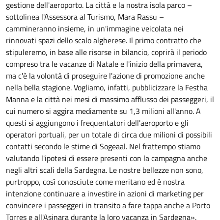
gestione dell'aeroporto. La città e la nostra isola parco –
sottolinea l'Assessora al Turismo, Mara Rassu –
cammineranno insieme, in un'immagine veicolata nei
rinnovati spazi dello scalo algherese. Il primo contratto che
stipuleremo, in base alle risorse in bilancio, coprirà il periodo
compreso tra le vacanze di Natale e l'inizio della primavera,
ma c'è la volontà di proseguire l'azione di promozione anche
nella bella stagione. Vogliamo, infatti, pubblicizzare la Festha
Manna e la città nei mesi di massimo afflusso dei passeggeri, il
cui numero si aggira mediamente su 1,3 milioni all'anno. A
questi si aggiungono i frequentatori dell'aeroporto e gli
operatori portuali, per un totale di circa due milioni di possibili
contatti secondo le stime di Sogeaal. Nel frattempo stiamo
valutando l'ipotesi di essere presenti con la campagna anche
negli altri scali della Sardegna. Le nostre bellezze non sono,
purtroppo, così conosciute come meritano ed è nostra
intenzione continuare a investire in azioni di marketing per
convincere i passeggeri in transito a fare tappa anche a Porto
Torres e all'Asinara durante la loro vacanza in Sardegna».