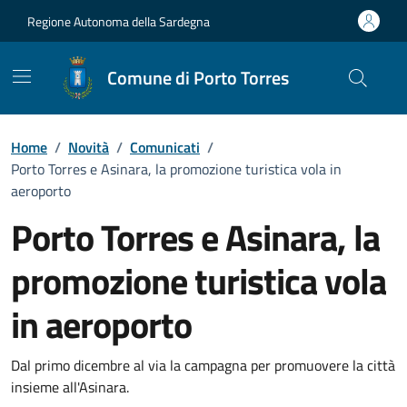
Vai ai contenuti
Vai al Footer
Regione Autonoma della Sardegna
Comune di Porto Torres
Home
/
Novità
/
Comunicati
/
Porto Torres e Asinara, la promozione turistica vola in
aeroporto
Porto Torres e Asinara, la
promozione turistica vola
in aeroporto
Dettagli della notizia
Dal primo dicembre al via la campagna per promuovere la città
insieme all'Asinara.