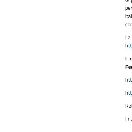
per
ita
cer
La 
htt
I 
Fe
ht
htt
Re
In 