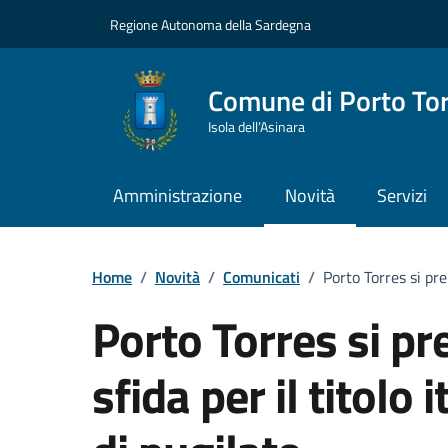
Vai ai contenuti
Vai al Footer
Regione Autonoma della Sardegna
Comune di Porto To
Isola dell’Asinara
Amministrazione
Novità
Servizi
Home
/
Novità
/
Comunicati
/
Porto Torres si pre
Porto Torres si pr
sfida per il titolo