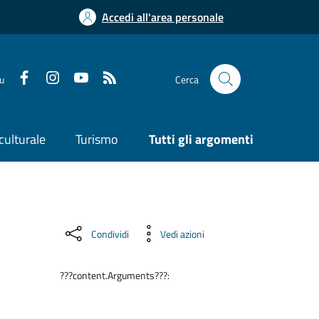
Accedi all'area personale
su
Cerca
culturale
Turismo
Tutti gli argomenti
Condividi
Vedi azioni
???content.Arguments???: