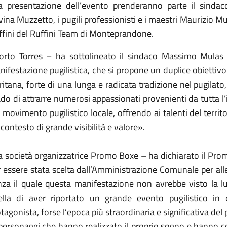
la presentazione dell’evento prenderanno parte il sinda
ina Muzzetto, i pugili professionisti e i maestri Maurizio Mu
ffini del Ruffini Team di Monteprandone.
orto Torres – ha sottolineato il sindaco Massimo Mulas 
ifestazione pugilistica, che si propone un duplice obiettivo: 
ritana, forte di una lunga e radicata tradizione nel pugilato
do di attrarre numerosi appassionati provenienti da tutta l’i
 movimento pugilistico locale, offrendo ai talenti del territo
contesto di grande visibilità e valore».
 società organizzatrice Promo Boxe – ha dichiarato il Prom
 essere stata scelta dall’Amministrazione Comunale per alle
nza il quale questa manifestazione non avrebbe visto la l
ella di aver riportato un grande evento pugilistico in
tagonista, forse l’epoca più straordinaria e significativa del p
personaggi che hanno realizzato il proprio sogno e hanno con