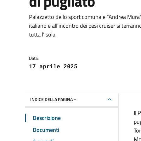
di pugilato
Dettagli della notizia
Palazzetto dello sport comunale “Andrea Mura” ven
italiano e all'incontro dei pesi cruiser si terranno
tutta l'Isola.
Data:
17 aprile 2025
INDICE DELLA PAGINA
Il 
Descrizione
pug
Documenti
Tor
Mo