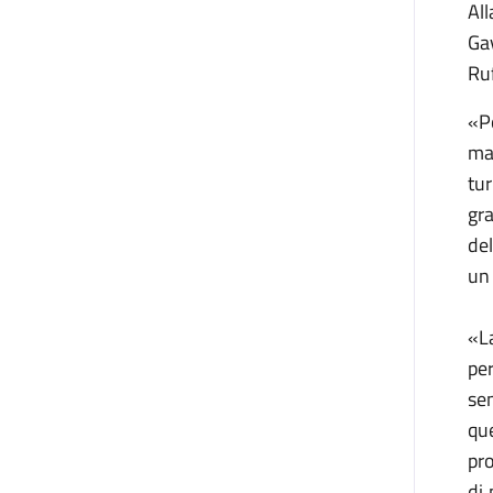
Al
Gav
Ru
«P
man
tur
gra
del
un 
«La
per
se
qu
pro
di 