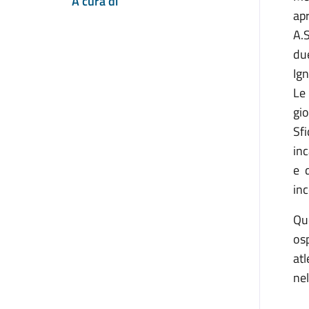
A cura di
apr
A.S
due
Ign
Le 
gio
Sfi
inc
e d
inc
Qu
osp
atl
nel