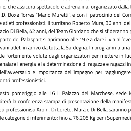
ile, che assicura spettacolo e adrenalina, organizzato dalla
.D. Boxe Torres “Mario Muretti”, e con il patrocinio del Comu
 atleti professionisti: il turritano Roberto Mura, 36 anni de
azio Di Bella, 42 anni, del Team Giordano che si sfideranno pe
porte del Palasport si apriranno alle 19 e a dare il via all’eve
vani atleti in arrivo da tutta la Sardegna. In programma una
de fortemente volute dagli organizzatori per mettere in lu
analare l’energia e la determinazione di ragazze e ragazzi in v
ell’avversario e importanza dell’impegno per raggiungere i
ontri professionistici.
esto pomeriggio alle 16 il Palazzo del Marchese, sede i
iterà la conferenza stampa di presentazione della manifest
eti professionisti Aroni, Di Loreto, Mura e Di Bella saranno 
le categorie di riferimento: fino a 76,205 Kg per i Supermedi 