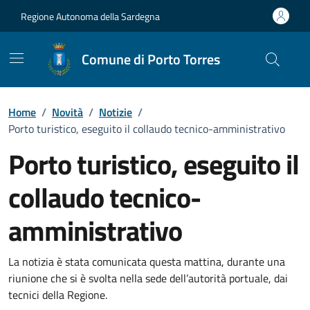
Vai ai contenuti
Vai al Footer
Regione Autonoma della Sardegna
Comune di Porto Torres
Home
/
Novità
/
Notizie
/
Porto turistico, eseguito il collaudo tecnico-amministrativo
Porto turistico, eseguito il
collaudo tecnico-
amministrativo
Dettagli della notizia
La notizia è stata comunicata questa mattina, durante una
riunione che si è svolta nella sede dell’autorità portuale, dai
tecnici della Regione.