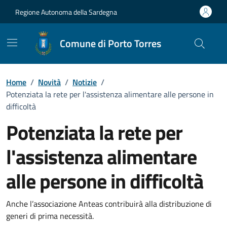
Vai ai contenuti
Vai al Footer
Regione Autonoma della Sardegna
Comune di Porto Torres
Home
/
Novità
/
Notizie
/
Potenziata la rete per l'assistenza alimentare alle persone in
difficoltà
Potenziata la rete per
l'assistenza alimentare
alle persone in difficoltà
Dettagli della notizia
Anche l’associazione Anteas contribuirà alla distribuzione di
generi di prima necessità.