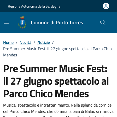
Vai ai contenuti
Vai al Footer
Regione Autonoma della Sardegna
Comune di Porto Torres
Home
/
Novità
/
Notizie
/
Pre Summer Music Fest: il 27 giugno spettacolo al Parco Chico
Mendes
Pre Summer Music Fest:
il 27 giugno spettacolo al
Parco Chico Mendes
Dettagli della notizia
Musica, spettacolo e intrattenimento. Nella splendida cornice
del Parco Chico Mendes, che domina la baia di Balai, si rinnova