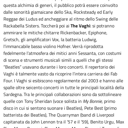
questa alchimia di generi, il pubblico potrà essere coinvolto
dalle sonorità giamaicane dello Ska, Rocksteady ed Early
Reggae dei Ludus ed ancheggiare al ritmo dello Swing delle
Rackabella Sisters. Toccherà poi ai
The Vaghi
: si potranno
ammirare le mitiche chitarre Rickenbacker, Epiphone,
Gretsch, gli amplificatori Vox, la batteria Ludwig,
l'immancabile basso violino Hofner. Verrà riprodotta
fedelmente l’atmosfera dei mitici anni Sessanta, con costumi
di scena e strumenti musicali simili a quelli che gli stessi
“Beatles” usavano durante i loro concerti. Il repertorio dei
Vaghi è talmente vasto da ricoprire l’intera carriera dei Fab
Four. I Vaghi si esibiscono regolarmente dal 2003 e hanno alle
spalle oltre seicento concerti in tutte le principali località della
Sardegna. Tra le principali collaborazioni sono da sottolineare
quelle con Tony Sheridan (voce solista in
My Bonnie
, primo
disco in cui si sentono suonare i Beatles), Pete Best (primo
batterista dei Beatles), The Quarryman (band di Liverpool
capitanata da John Lennon tra il ’57 e il ’59), Benito Urgu, Max