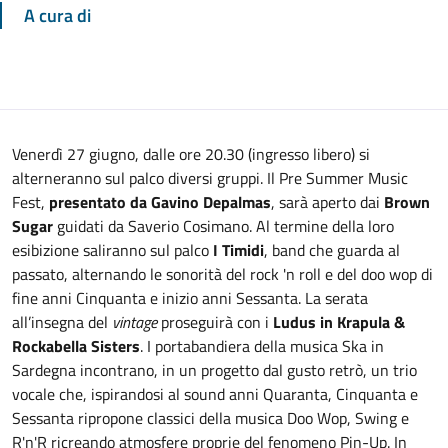
A cura di
Venerdì 27 giugno, dalle ore 20.30 (ingresso libero) si
alterneranno sul palco diversi gruppi. Il Pre Summer Music
Fest,
presentato da Gavino Depalmas
, sarà aperto dai
Brown
Sugar
guidati da Saverio Cosimano. Al termine della loro
esibizione saliranno sul palco
I Timidi
, band che guarda al
passato, alternando le sonorità del rock 'n roll e del doo wop di
fine anni Cinquanta e inizio anni Sessanta. La serata
all’insegna del
vintage
proseguirà con i
Ludus in Krapula &
Rockabella Sisters
. I portabandiera della musica Ska in
Sardegna incontrano, in un progetto dal gusto retrò, un trio
vocale che, ispirandosi al sound anni Quaranta, Cinquanta e
Sessanta ripropone classici della musica Doo Wop, Swing e
R'n'R ricreando atmosfere proprie del fenomeno Pin-Up. In