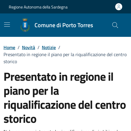
Vai ai contenuti
Vai al Footer
Regione Autonoma della Sardegna
Comune di Porto Torres
Home
/
Novità
/
Notizie
/
Presentato in regione il piano per la riqualificazione del centro
storico
Presentato in regione il
piano per la
riqualificazione del centro
storico