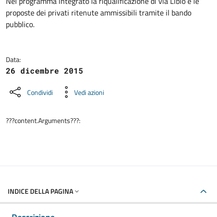
Dettagli della notizia
Nel programma integrato la riqualificazione di via Libio e le
proposte dei privati ritenute ammissibili tramite il bando
pubblico.
Data:
26 dicembre 2015
Condividi
Vedi azioni
???content.Arguments???:
INDICE DELLA PAGINA