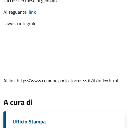
successivo mese di gennaio
Al seguente
link
l'avviso integrale
Al link https://www.comune.porto-torres.ss.it/it/index.html
A cura di
Ufficio Stampa