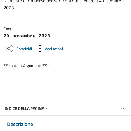
Dettagli della notizia
Richieste di rimborso per vari contributi entro il 4 dicembre
2023
Data:
29 novembre 2023
Condividi
Vedi azioni
???content.Arguments???:
INDICE DELLA PAGINA
Descrizione