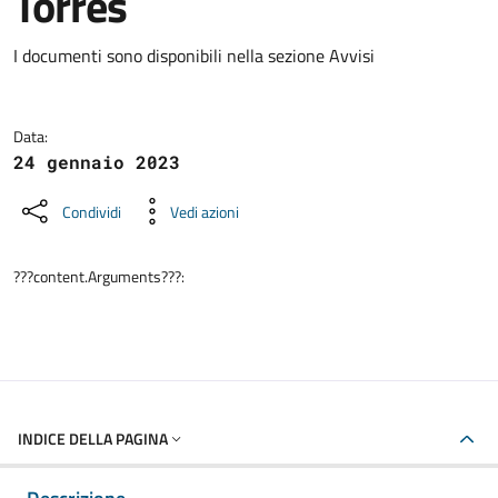
Torres
Dettagli della notizia
I documenti sono disponibili nella sezione Avvisi
Data:
24 gennaio 2023
Condividi
Vedi azioni
???content.Arguments???:
INDICE DELLA PAGINA