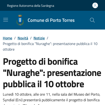
Vai ai contenuti
Vai al Footer
Regione Autonoma della Sardegna
Comune di Porto Torres
Home
/
Novità
/
Notizie
/
Progetto di bonifica "Nuraghe": presentazione pubblica il 10
ottobre
Progetto di bonifica
"Nuraghe": presentazione
pubblica il 10 ottobre
Dettagli della notizia
Lunedì 10 ottobre, alle ore 11, nella sala del Museo del Porto,
Syndial (Eni) presenterà pubblicamente il progetto di bonifica