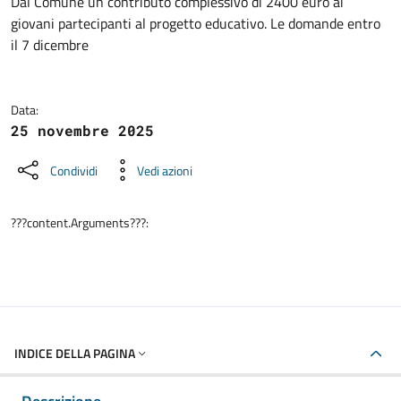
Dettagli della notizia
Dal Comune un contributo complessivo di 2400 euro ai
giovani partecipanti al progetto educativo. Le domande entro
il 7 dicembre
Data:
25 novembre 2025
Condividi
Vedi azioni
???content.Arguments???:
INDICE DELLA PAGINA