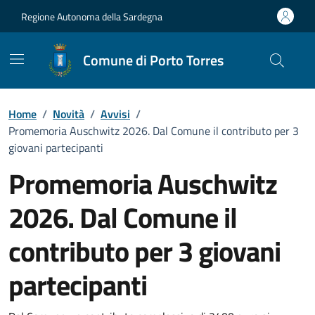
Vai ai contenuti
Vai al Footer
Regione Autonoma della Sardegna
Comune di Porto Torres
Home
/
Novità
/
Avvisi
/
Promemoria Auschwitz 2026. Dal Comune il contributo per 3
giovani partecipanti
Promemoria Auschwitz
2026. Dal Comune il
contributo per 3 giovani
partecipanti