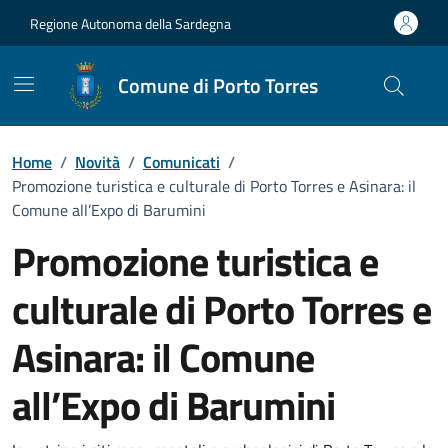
Vai ai contenuti
Vai al Footer
Regione Autonoma della Sardegna
Comune di Porto Torres
Home
/
Novità
/
Comunicati
/
Promozione turistica e culturale di Porto Torres e Asinara: il
Comune all’Expo di Barumini
Promozione turistica e
culturale di Porto Torres e
Asinara: il Comune
all’Expo di Barumini