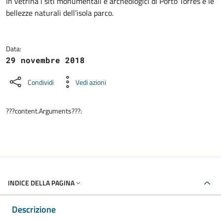
Dettagli della notizia
In vetrina i siti monumentali e archeologici di Porto Torres e le
bellezze naturali dell’isola parco.
Data:
29 novembre 2018
Condividi
Vedi azioni
???content.Arguments???:
INDICE DELLA PAGINA
Descrizione