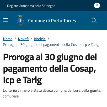
Vai ai contenuti
Vai al Footer
Regione Autonoma della Sardegna
Comune di Porto Torres
Home
/
Novità
/
Notizie
/
Proroga al 30 giugno del pagamento della Cosap, Icp e Tarig
Proroga al 30 giugno del
pagamento della Cosap,
Icp e Tarig
Dettagli della notizia
L’ulteriore rinvio è stato deciso con una delibera della giunta
comunale.