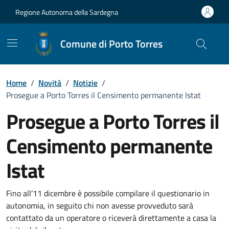
Vai ai contenuti
Vai al Footer
Regione Autonoma della Sardegna
Comune di Porto Torres
Home
/
Novità
/
Notizie
/
Prosegue a Porto Torres il Censimento permanente Istat
Prosegue a Porto Torres il
Censimento permanente
Istat
Dettagli della notizia
Fino all’11 dicembre è possibile compilare il questionario in
autonomia, in seguito chi non avesse provveduto sarà
contattato da un operatore o riceverà direttamente a casa la