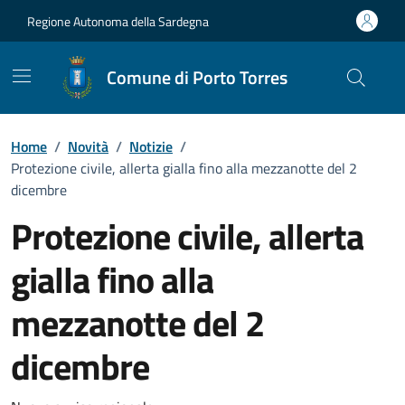
Vai ai contenuti
Vai al Footer
Regione Autonoma della Sardegna
Comune di Porto Torres
Home
/
Novità
/
Notizie
/
Protezione civile, allerta gialla fino alla mezzanotte del 2
dicembre
Protezione civile, allerta
gialla fino alla
mezzanotte del 2
dicembre