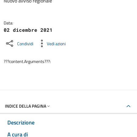
Dettagli della notizia
Nuovo avviso regionale
Data:
02 dicembre 2021
Condividi
Vedi azioni
???content.Arguments???:
INDICE DELLA PAGINA
Descrizione
A cura di