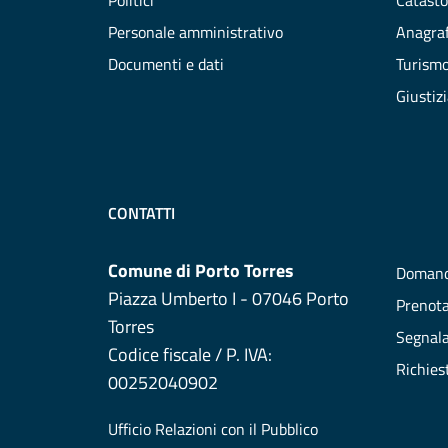
Politici
Catasto
Personale amministrativo
Anagraf
Documenti e dati
Turism
Giustiz
CONTATTI
Comune di Porto Torres
Domand
Piazza Umberto I - 07046 Porto
Prenot
Torres
Segnala
Codice fiscale / P. IVA:
Richies
00252040902
Ufficio Relazioni con il Pubblico