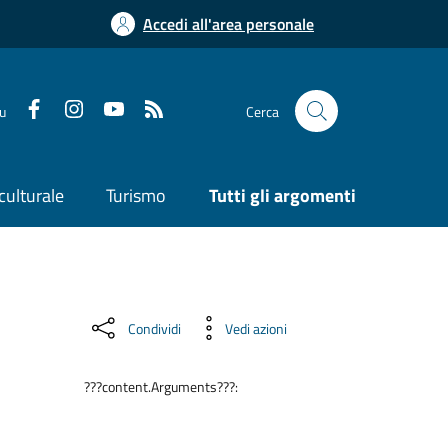
Accedi all'area personale
su
Cerca
culturale
Turismo
Tutti gli argomenti
Condividi
Vedi azioni
???content.Arguments???: