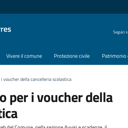
rres
Seguici 
Vivere il comune
Protezione civile
Patrimonio 
 i voucher della cancelleria scolastica
o per i voucher della
tica
web del Comune, nella sezione Avvisi e scadenze, il