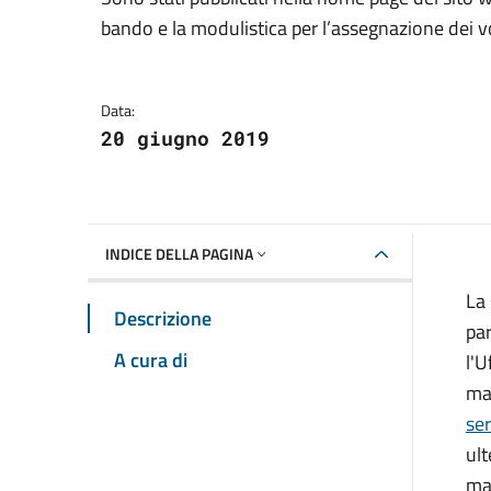
Dettagli della notizia
bando e la modulistica per l’assegnazione dei vo
Data:
20 giugno 2019
INDICE DELLA PAGINA
La 
Descrizione
pa
A cura di
l'U
mar
ser
ult
mar