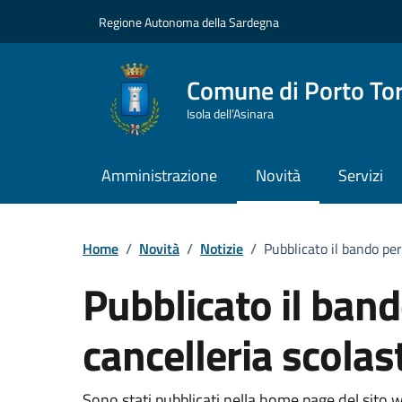
Vai ai contenuti
Vai al Footer
Regione Autonoma della Sardegna
Comune di Porto To
Isola dell’Asinara
Amministrazione
Novità
Servizi
Home
/
Novità
/
Notizie
/
Pubblicato il bando per
Pubblicato il band
cancelleria scolas
Sono stati pubblicati nella home page del sito 