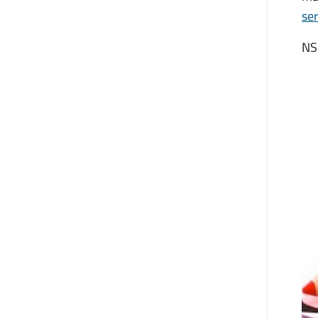
se
NS