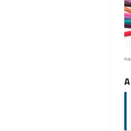
Pubb
A