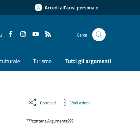
Accedi all'area personale
su
Cerca
culturale
Turismo
Tutti gli argomenti
Condividi
Vedi azioni
???content.Arguments???: