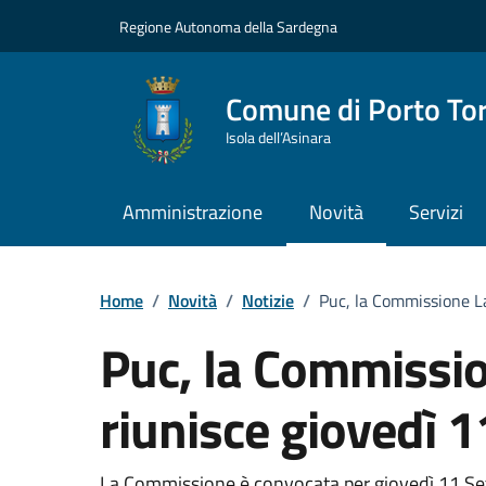
Vai ai contenuti
Vai al Footer
Regione Autonoma della Sardegna
Comune di Porto To
Isola dell’Asinara
Amministrazione
Novità
Servizi
Home
/
Novità
/
Notizie
/
Puc, la Commissione La
Puc, la Commission
riunisce giovedì 
La Commissione è convocata per giovedì 11 Sett