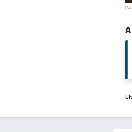
Puc
A
Ul