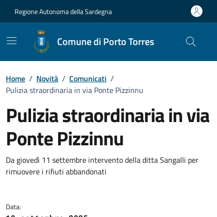
Vai ai contenuti
Vai al Footer
Regione Autonoma della Sardegna
Comune di Porto Torres
Home
/
Novità
/
Comunicati
/
Pulizia straordinaria in via Ponte Pizzinnu
Pulizia straordinaria in via
Ponte Pizzinnu
Dettagli della notizia
Da giovedì 11 settembre intervento della ditta Sangalli per
rimuovere i rifiuti abbandonati
Data: