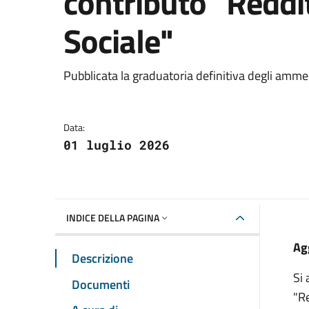
contributo "Reddit
Sociale"
Dettagli della notizia
Pubblicata la graduatoria definitiva degli ammes
Data:
01 luglio 2026
INDICE DELLA PAGINA
Ag
Descrizione
Si 
Documenti
"Re