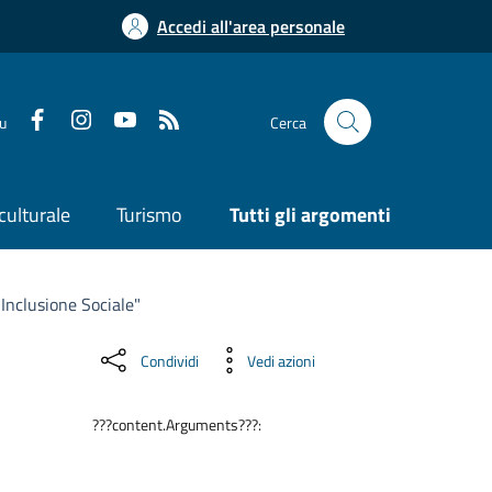
Accedi all'area personale
su
Cerca
culturale
Turismo
Tutti gli argomenti
 Inclusione Sociale"
Condividi
Vedi azioni
???content.Arguments???: