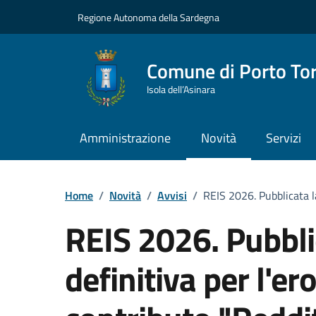
Vai ai contenuti
Vai al Footer
Regione Autonoma della Sardegna
Comune di Porto To
Isola dell’Asinara
Amministrazione
Novità
Servizi
Home
/
Novità
/
Avvisi
/
REIS 2026. Pubblicata la
REIS 2026. Pubbli
definitiva per l'e