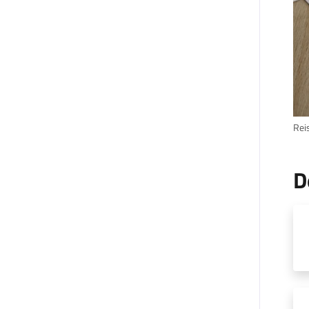
Rei
D