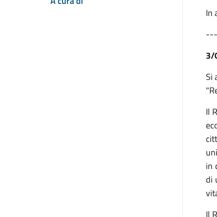
A cura di
In 
--
3/
Si 
"Re
Il 
ec
cit
uni
in 
di 
vit
Il 