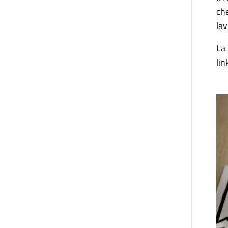
ch
lav
La 
li