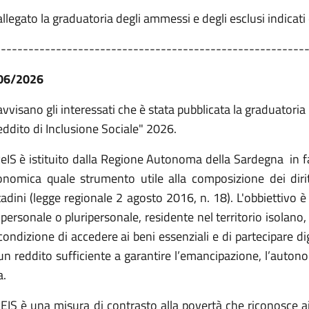
allegato la graduatoria degli ammessi e degli esclusi indicati
--------------------------------------------------------
06/2026
avvisano gli interessati che è stata pubblicata la graduatoria
ddito di Inclusione Sociale" 2026.
ReIS è istituito dalla Regione Autonoma della Sardegna in fa
onomica quale strumento utile alla composizione dei diritt
tadini (legge regionale 2 agosto 2016, n. 18). L'obbiettivo è
personale o pluripersonale, residente nel territorio isolano,
condizione di accedere ai beni essenziali e di partecipare d
un reddito sufficiente a garantire l’emancipazione, l’autonom
a.
REIS è una misura di contrasto alla povertà che riconosce ai