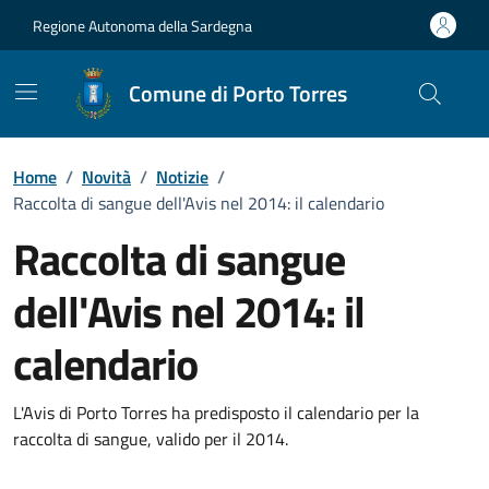
Vai ai contenuti
Vai al Footer
Regione Autonoma della Sardegna
Comune di Porto Torres
Home
/
Novità
/
Notizie
/
Raccolta di sangue dell'Avis nel 2014: il calendario
Raccolta di sangue
dell'Avis nel 2014: il
calendario
Dettagli della notizia
L'Avis di Porto Torres ha predisposto il calendario per la
raccolta di sangue, valido per il 2014.