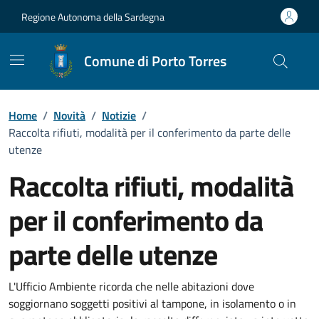
Vai ai contenuti
Vai al Footer
Regione Autonoma della Sardegna
Comune di Porto Torres
Home
/
Novità
/
Notizie
/
Raccolta rifiuti, modalità per il conferimento da parte delle
utenze
Raccolta rifiuti, modalità
per il conferimento da
parte delle utenze
Dettagli della notizia
L'Ufficio Ambiente ricorda che nelle abitazioni dove
soggiornano soggetti positivi al tampone, in isolamento o in