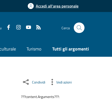
Accedi all'area personale
su
Cerca
culturale
Turismo
Tutti gli argomenti
Condividi
Vedi azioni
???content.Arguments???: