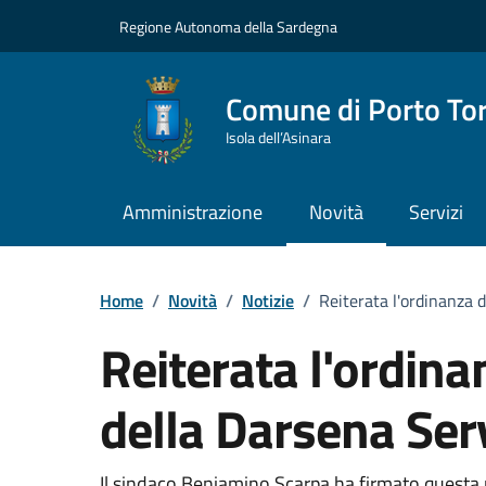
Vai ai contenuti
Vai al Footer
Regione Autonoma della Sardegna
Comune di Porto To
Isola dell’Asinara
Amministrazione
Novità
Servizi
Home
/
Novità
/
Notizie
/
Reiterata l'ordinanza d
Reiterata l'ordina
della Darsena Serv
Il sindaco Beniamino Scarpa ha firmato questa m