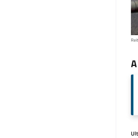
Reit
A
Ul