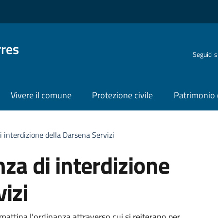
rres
Seguici 
Vivere il comune
Protezione civile
Patrimonio 
i interdizione della Darsena Servizi
nza di interdizione
izi
attina l’ordinanza attraverso cui si reiterano per