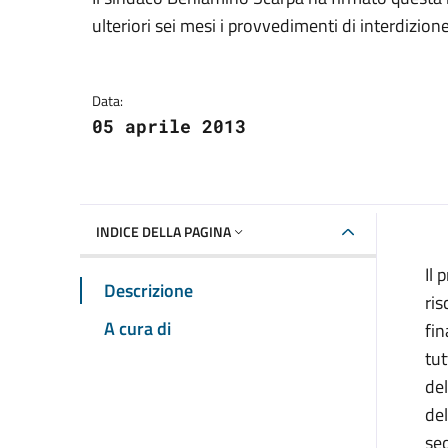
Dettagli della notizia
ulteriori sei mesi i provvedimenti di interdizion
Data:
05 aprile 2013
INDICE DELLA PAGINA
Il 
Descrizione
ris
A cura di
fin
tut
del
del
sed