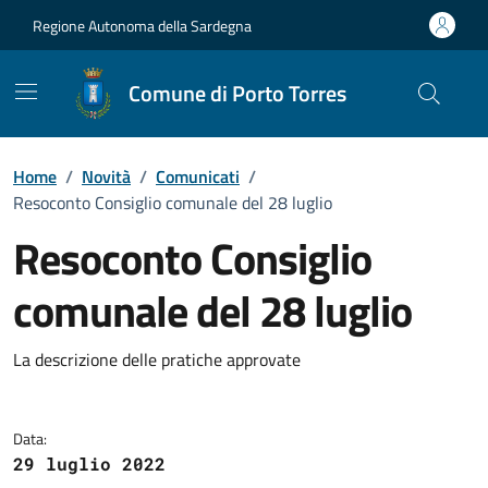
Vai ai contenuti
Vai al Footer
Regione Autonoma della Sardegna
Comune di Porto Torres
Home
/
Novità
/
Comunicati
/
Resoconto Consiglio comunale del 28 luglio
Resoconto Consiglio
comunale del 28 luglio
Dettagli della notizia
La descrizione delle pratiche approvate
Data:
29 luglio 2022