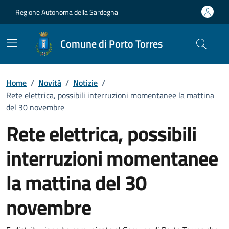
Vai ai contenuti
Vai al Footer
Regione Autonoma della Sardegna
Comune di Porto Torres
Home
/
Novità
/
Notizie
/
Rete elettrica, possibili interruzioni momentanee la mattina
del 30 novembre
Rete elettrica, possibili
interruzioni momentanee
la mattina del 30
novembre