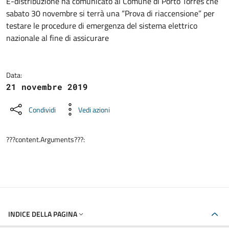
Dettagli della notizia
E-distribuzione ha comunicato al Comune di Porto Torres che
sabato 30 novembre si terrà una “Prova di riaccensione” per
testare le procedure di emergenza del sistema elettrico
nazionale al fine di assicurare
Data:
21 novembre 2019
Condividi
Vedi azioni
???content.Arguments???:
INDICE DELLA PAGINA