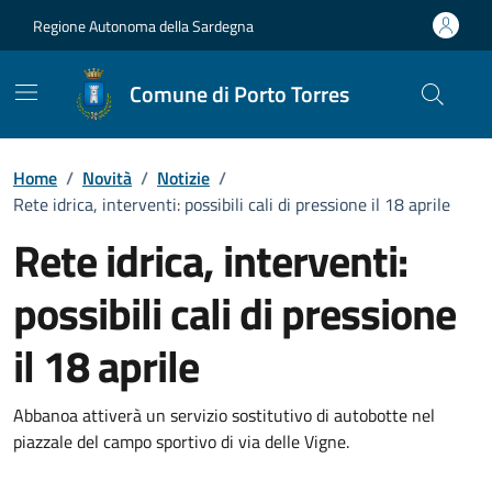
Vai ai contenuti
Vai al Footer
Regione Autonoma della Sardegna
Comune di Porto Torres
Home
/
Novità
/
Notizie
/
Rete idrica, interventi: possibili cali di pressione il 18 aprile
Rete idrica, interventi:
possibili cali di pressione
il 18 aprile
Dettagli della notizia
Abbanoa attiverà un servizio sostitutivo di autobotte nel
piazzale del campo sportivo di via delle Vigne.