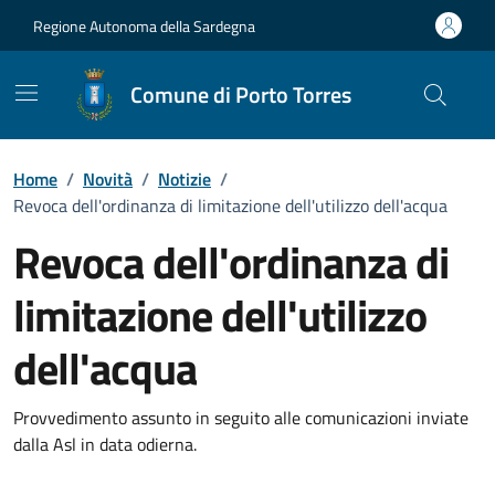
Vai ai contenuti
Vai al Footer
Regione Autonoma della Sardegna
Comune di Porto Torres
Home
/
Novità
/
Notizie
/
Revoca dell'ordinanza di limitazione dell'utilizzo dell'acqua
Revoca dell'ordinanza di
limitazione dell'utilizzo
dell'acqua
Dettagli della notizia
Provvedimento assunto in seguito alle comunicazioni inviate
dalla Asl in data odierna.