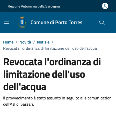
Vai ai contenuti
Vai al Footer
Regione Autonoma della Sardegna
Comune di Porto Torres
Home
/
Novità
/
Notizie
/
Revocata l'ordinanza di limitazione dell'uso dell'acqua
Revocata l'ordinanza di
limitazione dell'uso
dell'acqua
Dettagli della notizia
Il provvedimento è stato assunto in seguito alle comunicazioni
dell'Asl di Sassari.