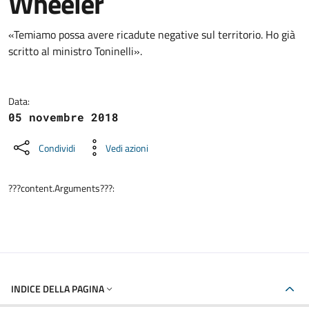
Wheeler
Dettagli della notizia
«Temiamo possa avere ricadute negative sul territorio. Ho già
scritto al ministro Toninelli».
Data:
05 novembre 2018
Condividi
Vedi azioni
???content.Arguments???:
INDICE DELLA PAGINA