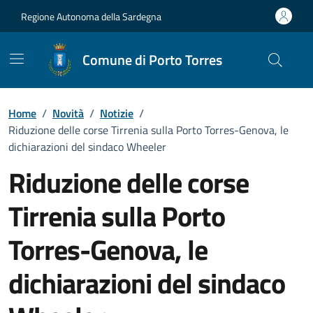
Vai ai contenuti
Vai al Footer
Regione Autonoma della Sardegna
Comune di Porto Torres
Home
/
Novità
/
Notizie
/
Riduzione delle corse Tirrenia sulla Porto Torres-Genova, le
dichiarazioni del sindaco Wheeler
Riduzione delle corse
Tirrenia sulla Porto
Torres-Genova, le
dichiarazioni del sindaco