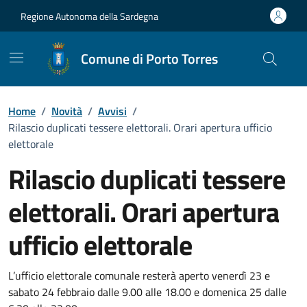
Vai ai contenuti
Vai al Footer
Regione Autonoma della Sardegna
Comune di Porto Torres
Home
/
Novità
/
Avvisi
/
Rilascio duplicati tessere elettorali. Orari apertura ufficio
elettorale
Rilascio duplicati tessere
elettorali. Orari apertura
ufficio elettorale
Dettagli della notizia
L’ufficio elettorale comunale resterà aperto venerdì 23 e
sabato 24 febbraio dalle 9.00 alle 18.00 e domenica 25 dalle