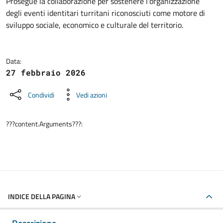
Dettagli della notizia
Prosegue la collaborazione per sostenere l'organizzazione
degli eventi identitari turritani riconosciuti come motore di
sviluppo sociale, economico e culturale del territorio.
Data:
27 febbraio 2026
Condividi
Vedi azioni
???content.Arguments???:
INDICE DELLA PAGINA