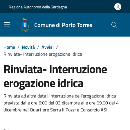
Vai ai contenuti
Vai al Footer
Regione Autonoma della Sardegna
Comune di Porto Torres
Home
/
Novità
/
Avvisi
/
Rinviata- Interruzione erogazione idrica
Rinviata- Interruzione
erogazione idrica
Dettagli della notizia
Rinviata ad altra data l'interruzione dell'erogazione idrica
prevista dalle ore 6:00 del 03 dicembre alle ore 09.00 del 4
dicembre nel Quartiere Serra li Pozzi e Consorzio ASI