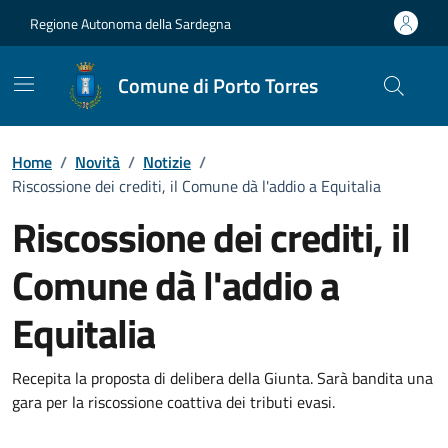
Vai ai contenuti
Vai al Footer
Regione Autonoma della Sardegna
Comune di Porto Torres
Home
/
Novità
/
Notizie
/
Riscossione dei crediti, il Comune dà l'addio a Equitalia
Riscossione dei crediti, il
Comune dà l'addio a
Equitalia
Dettagli della notizia
Recepita la proposta di delibera della Giunta. Sarà bandita una
gara per la riscossione coattiva dei tributi evasi.