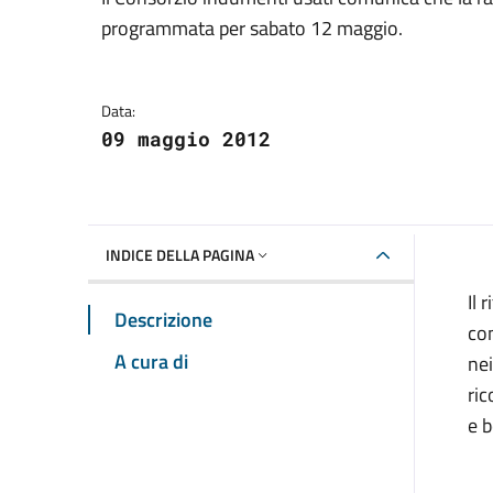
Dettagli della notizia
programmata per sabato 12 maggio.
Data:
09 maggio 2012
INDICE DELLA PAGINA
Il 
Descrizione
con
A cura di
nei
ric
e b