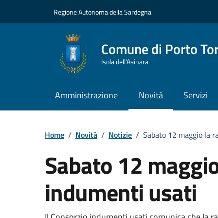
Vai ai contenuti
Vai al Footer
Regione Autonoma della Sardegna
Comune di Porto To
Isola dell’Asinara
Amministrazione
Novità
Servizi
Home
/
Novità
/
Notizie
/
Sabato 12 maggio la ra
Sabato 12 maggio 
indumenti usati
Il Consorzio indumenti usati comunica che la rac