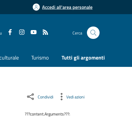
Accedi all'area personale
su
Cerca
culturale
Turismo
Tutti gli argomenti
Condividi
Vedi azioni
???content.Arguments???: