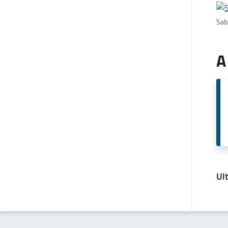
Sab
A
Ul