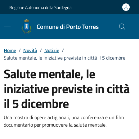
Vai ai contenuti
Vai al Footer
Regione Autonoma della Sardegna
Comune di Porto Torres
Home
/
Novità
/
Notizie
/
Salute mentale, le iniziative previste in città il 5 dicembre
Salute mentale, le
iniziative previste in città
il 5 dicembre
Dettagli della notizia
Una mostra di opere artigianali, una conferenza e un film
documentario per promuovere la salute mentale.