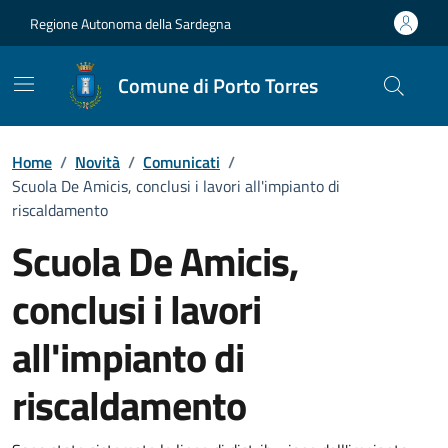
Vai ai contenuti
Vai al Footer
Regione Autonoma della Sardegna
Comune di Porto Torres
Home
/
Novità
/
Comunicati
/
Scuola De Amicis, conclusi i lavori all'impianto di
riscaldamento
Scuola De Amicis,
conclusi i lavori
all'impianto di
riscaldamento