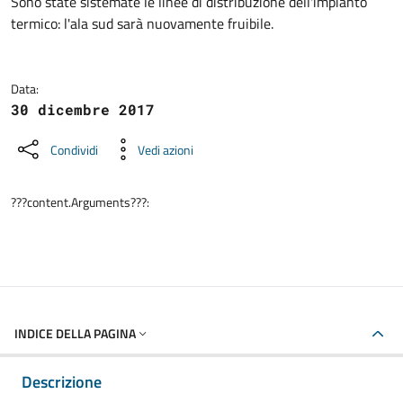
Dettagli della notizia
Sono state sistemate le linee di distribuzione dell'impianto
termico: l'ala sud sarà nuovamente fruibile.
Data:
30 dicembre 2017
Condividi
Vedi azioni
???content.Arguments???:
INDICE DELLA PAGINA
Descrizione