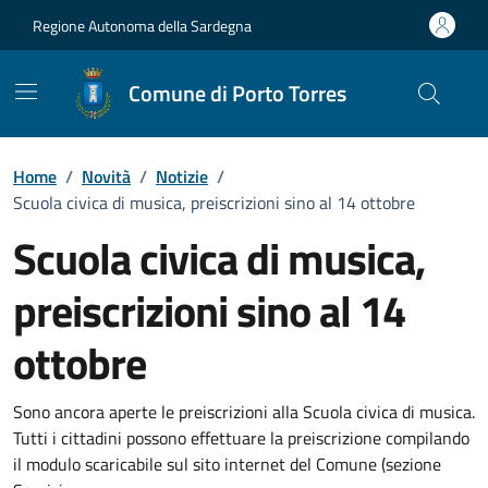
Vai ai contenuti
Vai al Footer
Regione Autonoma della Sardegna
Comune di Porto Torres
Home
/
Novità
/
Notizie
/
Scuola civica di musica, preiscrizioni sino al 14 ottobre
Scuola civica di musica,
preiscrizioni sino al 14
ottobre
Dettagli della notizia
Sono ancora aperte le preiscrizioni alla Scuola civica di musica.
Tutti i cittadini possono effettuare la preiscrizione compilando
il modulo scaricabile sul sito internet del Comune (sezione