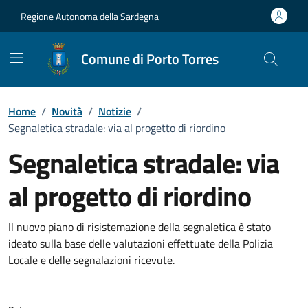
Vai ai contenuti
Vai al Footer
Regione Autonoma della Sardegna
Comune di Porto Torres
Home
/
Novità
/
Notizie
/
Segnaletica stradale: via al progetto di riordino
Segnaletica stradale: via
al progetto di riordino
Dettagli della notizia
Il nuovo piano di risistemazione della segnaletica è stato
ideato sulla base delle valutazioni effettuate della Polizia
Locale e delle segnalazioni ricevute.