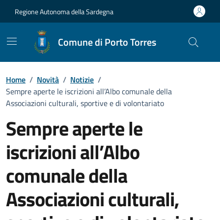
Vai ai contenuti
Vai al Footer
Regione Autonoma della Sardegna
Comune di Porto Torres
Home
/
Novità
/
Notizie
/
Sempre aperte le iscrizioni all’Albo comunale della
Associazioni culturali, sportive e di volontariato
Sempre aperte le
iscrizioni all’Albo
comunale della
Associazioni culturali,