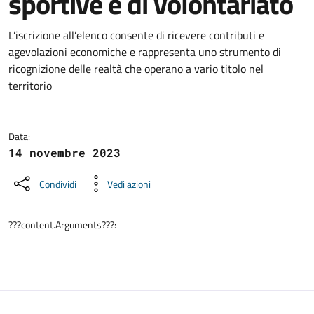
sportive e di volontariato
Dettagli della notizia
L’iscrizione all’elenco consente di ricevere contributi e
agevolazioni economiche e rappresenta uno strumento di
ricognizione delle realtà che operano a vario titolo nel
territorio
Data:
14 novembre 2023
Condividi
Vedi azioni
???content.Arguments???: