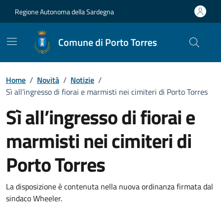
Vai ai contenuti
Vai al Footer
Regione Autonoma della Sardegna
Comune di Porto Torres
Home
/
Novità
/
Notizie
/
Sì all’ingresso di fiorai e marmisti nei cimiteri di Porto Torres
Sì all’ingresso di fiorai e
marmisti nei cimiteri di
Porto Torres
Dettagli della notizia
La disposizione è contenuta nella nuova ordinanza firmata dal
sindaco Wheeler.