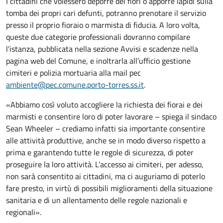
I cittadini che volessero deporre dei fiori o apporre lapidi sulla
tomba dei propri cari defunti, potranno prenotare il servizio
presso il proprio fioraio o marmista di fiducia. A loro volta,
queste due categorie professionali dovranno compilare
l’istanza, pubblicata nella sezione Avvisi e scadenze nella
pagina web del Comune, e inoltrarla all’ufficio gestione
cimiteri e polizia mortuaria alla mail pec
ambiente@pec.comune.porto-torres.ss.it
.
«Abbiamo così voluto accogliere la richiesta dei fiorai e dei
marmisti e consentire loro di poter lavorare – spiega il sindaco
Sean Wheeler – crediamo infatti sia importante consentire
alle attività produttive, anche se in modo diverso rispetto a
prima e garantendo tutte le regole di sicurezza, di poter
proseguire la loro attività. L’accesso ai cimiteri, per adesso,
non sarà consentito ai cittadini, ma ci auguriamo di poterlo
fare presto, in virtù di possibili miglioramenti della situazione
sanitaria e di un allentamento delle regole nazionali e
regionali».