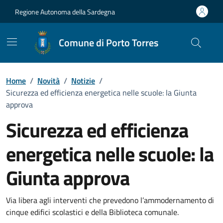
Vai ai contenuti
Vai al Footer
Regione Autonoma della Sardegna
Comune di Porto Torres
Home
/
Novità
/
Notizie
/
Sicurezza ed efficienza energetica nelle scuole: la Giunta
approva
Sicurezza ed efficienza
energetica nelle scuole: la
Giunta approva
Dettagli della notizia
Via libera agli interventi che prevedono l’ammodernamento di
cinque edifici scolastici e della Biblioteca comunale.