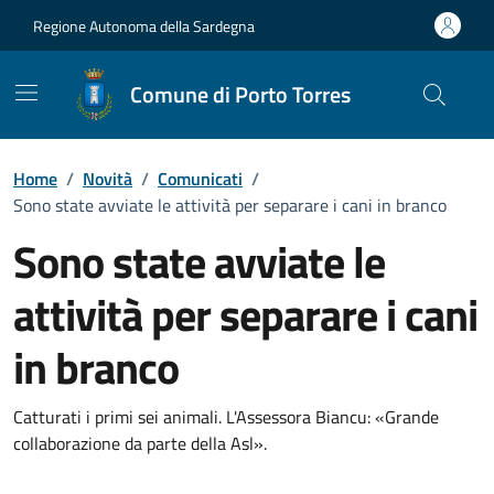
Vai ai contenuti
Vai al Footer
Regione Autonoma della Sardegna
Comune di Porto Torres
Home
/
Novità
/
Comunicati
/
Sono state avviate le attività per separare i cani in branco
Sono state avviate le
attività per separare i cani
in branco
Dettagli della notizia
Catturati i primi sei animali. L'Assessora Biancu: «Grande
collaborazione da parte della Asl».