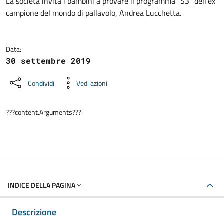
Dettagli della notizia
La società invita i bambini a provare il programma “S3” dell’ex
campione del mondo di pallavolo, Andrea Lucchetta.
Data:
30 settembre 2019
Condividi
Vedi azioni
???content.Arguments???:
INDICE DELLA PAGINA
Descrizione