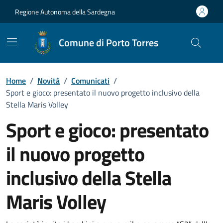
Vai ai contenuti
Vai al Footer
Regione Autonoma della Sardegna
Comune di Porto Torres
Home
/
Novità
/
Comunicati
/
Sport e gioco: presentato il nuovo progetto inclusivo della
Stella Maris Volley
Sport e gioco: presentato
il nuovo progetto
inclusivo della Stella
Maris Volley