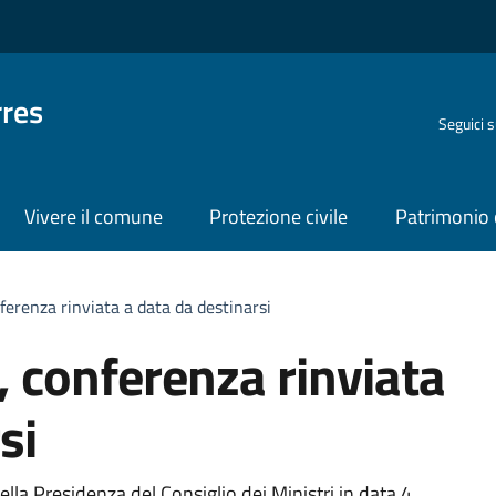
rres
Seguici 
Vivere il comune
Protezione civile
Patrimonio 
ferenza rinviata a data da destinarsi
, conferenza rinviata
si
della Presidenza del Consiglio dei Ministri in data 4