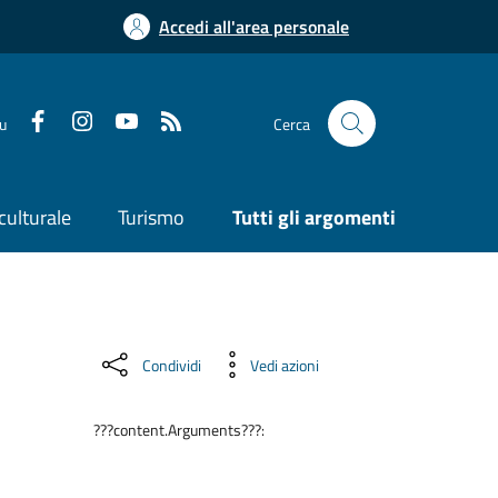
Accedi all'area personale
su
Cerca
culturale
Turismo
Tutti gli argomenti
Condividi
Vedi azioni
???content.Arguments???: