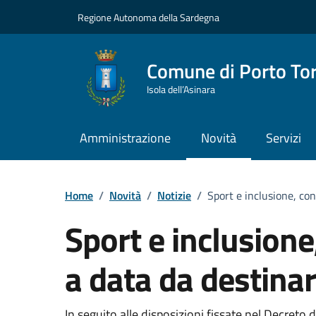
Vai ai contenuti
Vai al Footer
Regione Autonoma della Sardegna
Comune di Porto To
Isola dell’Asinara
Amministrazione
Novità
Servizi
Home
/
Novità
/
Notizie
/
Sport e inclusione, con
Sport e inclusione
a data da destinar
In seguito alle disposizioni fissate nel Decreto 