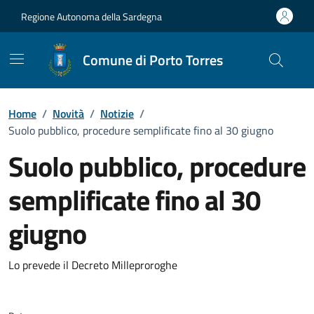
Vai ai contenuti
Vai al Footer
Regione Autonoma della Sardegna
Comune di Porto Torres
Home
/
Novità
/
Notizie
/
Suolo pubblico, procedure semplificate fino al 30 giugno
Suolo pubblico, procedure
semplificate fino al 30
giugno
Dettagli della notizia
Lo prevede il Decreto Milleproroghe