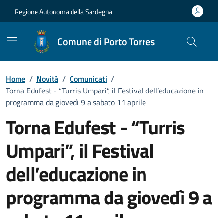
Vai ai contenuti
Vai al Footer
Regione Autonoma della Sardegna
Comune di Porto Torres
Home
/
Novità
/
Comunicati
/
Torna Edufest - “Turris Umpari”, il Festival dell’educazione in
programma da giovedì 9 a sabato 11 aprile
Torna Edufest - “Turris
Umpari”, il Festival
dell’educazione in
programma da giovedì 9 a