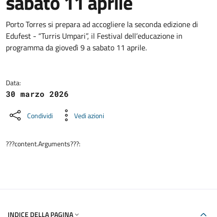
sabato 11 aprile
Dettagli della notizia
Porto Torres si prepara ad accogliere la seconda edizione di
Edufest - “Turris Umpari”, il Festival dell’educazione in
programma da giovedì 9 a sabato 11 aprile.
Data:
30 marzo 2026
Condividi
Vedi azioni
???content.Arguments???:
INDICE DELLA PAGINA