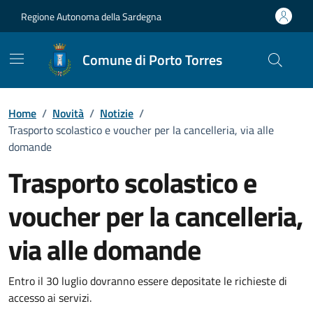
Vai ai contenuti
Vai al Footer
Regione Autonoma della Sardegna
Comune di Porto Torres
Home
/
Novità
/
Notizie
/
Trasporto scolastico e voucher per la cancelleria, via alle
domande
Trasporto scolastico e
voucher per la cancelleria,
via alle domande
Dettagli della notizia
Entro il 30 luglio dovranno essere depositate le richieste di
accesso ai servizi.