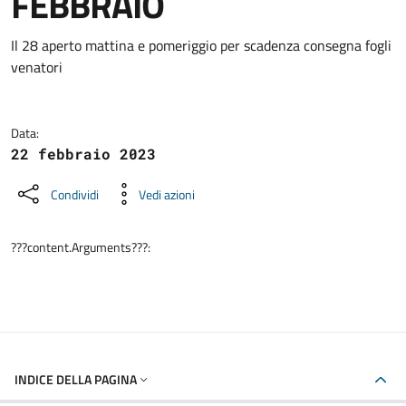
FEBBRAIO
Dettagli della notizia
Il 28 aperto mattina e pomeriggio per scadenza consegna fogli
venatori
Data:
22 febbraio 2023
Condividi
Vedi azioni
???content.Arguments???:
INDICE DELLA PAGINA