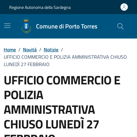
Vai ai contenuti
Vai al Footer
Regione Autonoma della Sardegna
Comune di Porto Torres
Home
/
Novità
/
Notizie
/
UFFICIO COMMERCIO E POLIZIA AMMINISTRATIVA CHIUSO
LUNEDÌ 27 FEBBRAIO
UFFICIO COMMERCIO E
POLIZIA
AMMINISTRATIVA
CHIUSO LUNEDÌ 27