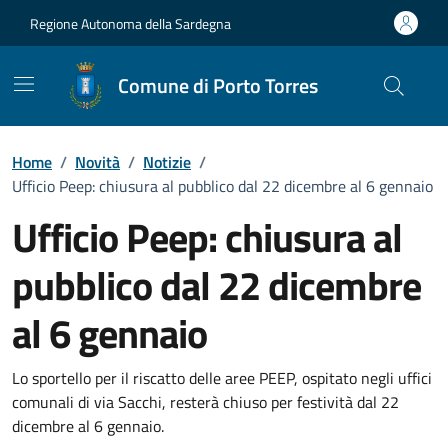
Vai ai contenuti
Vai al Footer
Regione Autonoma della Sardegna
Comune di Porto Torres
Home
/
Novità
/
Notizie
/
Ufficio Peep: chiusura al pubblico dal 22 dicembre al 6 gennaio
Ufficio Peep: chiusura al
pubblico dal 22 dicembre
al 6 gennaio
Dettagli della notizia
Lo sportello per il riscatto delle aree PEEP, ospitato negli uffici
comunali di via Sacchi, resterà chiuso per festività dal 22
dicembre al 6 gennaio.