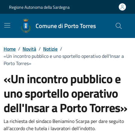
Vai ai contenuti
Vai al Footer
Regione Autonoma della Sardegna
Comune di Porto Torres
Home
/
Novità
/
Notizie
/
«Un incontro pubblico e uno sportello operativo dell'Insar a
Porto Torres»
«Un incontro pubblico e
uno sportello operativo
dell'Insar a Porto Torres»
Dettagli della notizia
La richiesta del sindaco Beniamino Scarpa per dare seguito
all’accordo che tutela i lavoratori dell’indotto.