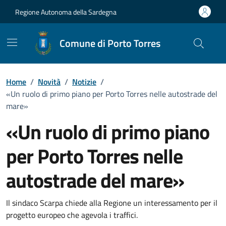
Vai ai contenuti
Vai al Footer
Regione Autonoma della Sardegna
Comune di Porto Torres
Home
/
Novità
/
Notizie
/
«Un ruolo di primo piano per Porto Torres nelle autostrade del
mare»
«Un ruolo di primo piano
per Porto Torres nelle
autostrade del mare»
Dettagli della notizia
Il sindaco Scarpa chiede alla Regione un interessamento per il
progetto europeo che agevola i traffici.