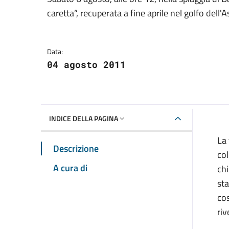
Dettagli della notizia
caretta”, recuperata a fine aprile nel golfo dell'A
Data:
04 agosto 2011
INDICE DELLA PAGINA
La 
Descrizione
col
A cura di
chi
st
cos
riv