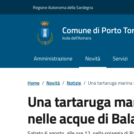
Vai ai contenuti
Vai al Footer
Regione Autonoma della Sardegna
Comune di Porto To
Isola dell’Asinara
Amministrazione
Novità
Servizi
Home
/
Novità
/
Notizie
/
Una tartaruga marina s
Una tartaruga mar
nelle acque di Bal
Sabato 6 agosto, alle ore 12, nella spiaggia di B