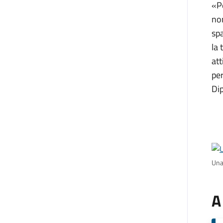
«Pe
non
spa
la 
att
per
Di
Una 
A