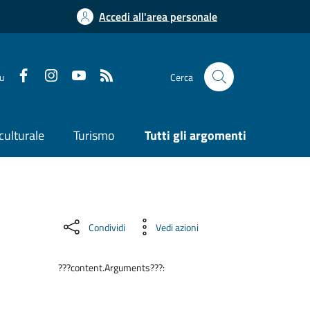
Accedi all'area personale
su
Cerca
culturale
Turismo
Tutti gli argomenti
Condividi
Vedi azioni
???content.Arguments???: