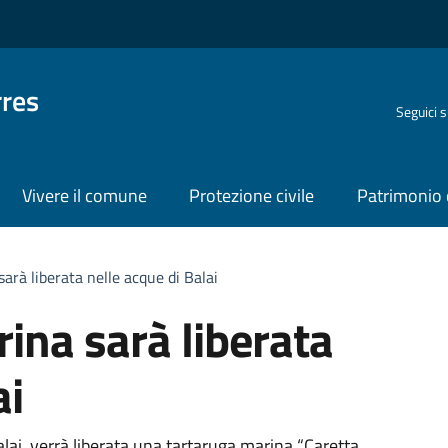
rres
Seguici 
Vivere il comune
Protezione civile
Patrimonio 
arà liberata nelle acque di Balai
ina sarà liberata
ai
alai, verrà liberata una tartaruga marina “Caretta